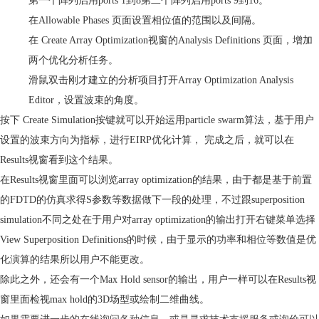
第一个阵列启用
ports 1
到
8
第二个阵列启用
ports 9
到
16
。
在
Allowable Phases
页面设置相位值的范围以及间隔。
在
Create Array Optimization
视窗的
Analysis Definitions
页面，增加
两个优化分析任务。
滑鼠双击刚才建立的分析项目打开
Array Optimization Analysis
Editor
，设置波束的角度。
按下
Create Simulation
按键就可以开始运用
particle swarm
算法，基于用户
设置的波束方向为指标，进行
EIRP优
化计算，
完成之后，就可以在
Results
视窗看到这个结果。
在
Results
视窗里面可以浏览
array optimization
的结果，由于都是基于前置
的
FDTD
的
仿真
求得
S
参数等数据做下一段的处理，不过跟
superposition
simulation
不同之处在于用户对
array optimization
的输出打开右键
菜单
选择
View Superposition Definitions
的时候，由于显示的功率和相位等数值是优
化演算的结果所以用户不能更改。
除此之外，还会有一个
Max Hold sensor
的输出，用户一样可以在
Results
视
窗里面检视
max hold
的
3D
场型或绘制二维曲线。