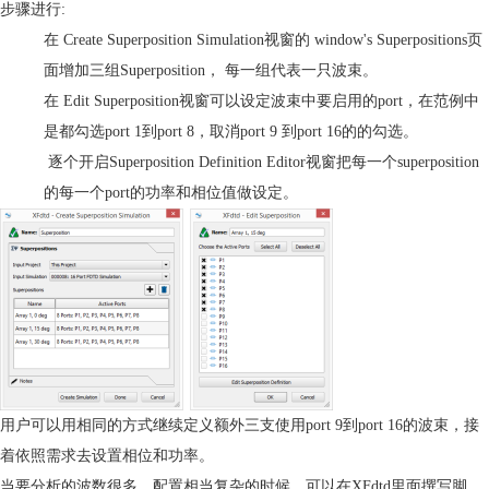
步骤进行
:
在
Create Superposition Simulation
视窗的
window's Superpositions
页
面增加三组
Superposition
，
每一组代表一只波束。
在
Edit Superposition
视窗可以设定波束中要启用的
port
，在范例中
是都勾选
port 1
到
port 8
，取消
port 9
到
port 16
的的勾选。
逐个开启
Superposition Definition Editor
视窗把每一个
superposition
的每一个
port
的功率和相位值做设定。
用户可以用相同的方式继续定义额外三支使用
port 9
到
port 16
的波束，接
着依照需求去设置相位和功率。
当要分析的波数很多，配置相当复杂的时候，可以在
XFdtd
里面撰写脚