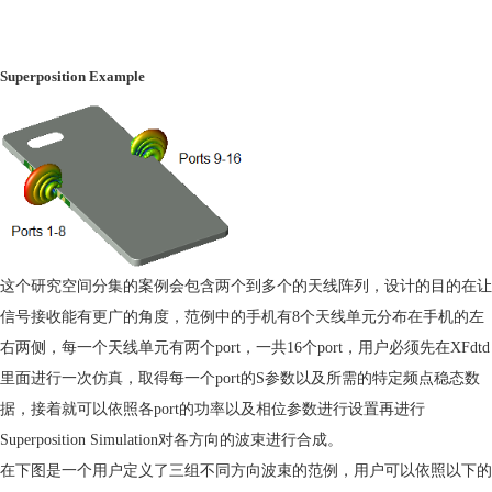
Superposition Example
这个研究空间分集的案例会包含两个到多个的天线阵列，设计的目的在让
信号接收能有更广的角度，范例中的手机有
8
个天线单元分布在手机的左
右两侧，每一个天线单元有两个
port
，一共
16
个
port
，用户必须先在
XFdtd
里面进行一次
仿真
，取得每一个
port
的
S
参数以及所需的特定频点稳态数
据，接着就可以依照各
port
的功率以及相位参数进行设置再进行
Superposition Simulation
对各方向的波束进行合成。
在下图是一个用户定义了三组不同方向波束的范例，用户可以依照以下的