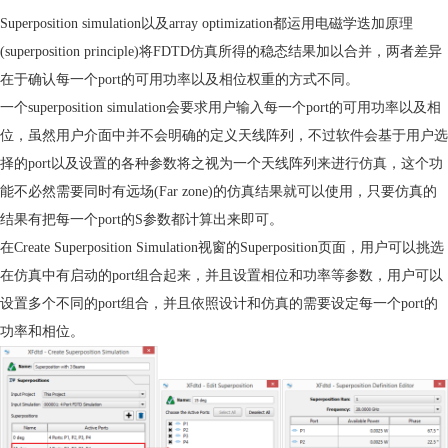
Superposition simulation
以及
array optimization
都运用电磁学迭加原理
(superposition principle)
将
FDTD
仿真
所得的稳态结果加以合并，两者差异
在于确认每一个
port
的可用功率以及相位权重的方式不同。
一个
superposition simulation
会要求用户输入每一个
port
的可用功率以及相
位，虽然用户介面中并不会明确的定义天线阵列，不过
软件
会基于用户选
择的
port
以及设置的各种参数将之视为一个天线阵列来进行
仿真
，这个功
能不必然需要同时有远场
(Far zone)
的
仿真
结果就可以使用，只要
仿真
的
结果有把每一个
port
的
S
参数都计算出来即可。
在
Create Superposition Simulation
视窗的
Superposition
页面，用户可以挑选
在
仿真
中有启动的
port
组合起来，并且设置相位和功率等参数，用户可以
设置多个不同的
port
组合，并且依照设计和
仿真
的需要设定每一个
port
的
功率和相位。