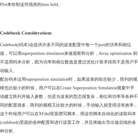
Plot
来绘制这些场形的
max hold
。
Codebook Considerations
Codebook(
码本
)
会提供许多不同的波束配置中每一个
port
的功率和相位
值，可以用
superposition simulation
来做观察和分析，
Array optimization
则
不适用码本分析，因为功率和相位数值是透过优化计算求得而不是用户手
动输入。
配合码本运用
superposition simulation
时，如果波束的组合较少，阵列的规
模也比较小的时候，用户可以在
Create Superposition Simulation
视窗中手
动建立阵列并输入参数，但是当波束的型态很复杂，相位和功率等各种不
同的配置很多，阵列的规模又比较大的时候，手动输入就变得没有效率，
这个时候用户可以在
XFdtd
里面撰写脚本，用这些脚本自动化的读取码本
(codebook)
里面的各种配置和进行设置工作，并且将输出导出做后续的各
种分析。