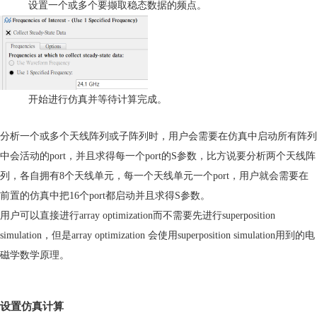
设置一个或多个要撷取稳态数据的频点。
开始进行
仿真
并等待计算完成。
分析一个或多个天线阵列或子阵列时，用户会需要在
仿真
中启动所有阵列
中会活动的
port
，并且求得每一个
port
的
S
参数，比方说要分析两个天线阵
列，各自拥有
8
个天线单元，每一个天线单元一个
port
，用户就会需要在
前置的
仿真
中把
16
个
port
都启动并且求得
S
参数。
用户可以直接进行
array optimization
而不需要先进行
superposition
simulation
，但是
array optimization
会使用
superposition simulation
用到的电
磁学数学原理。
设置
仿真
计算