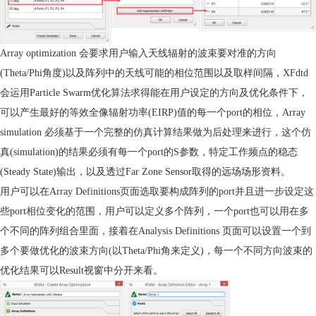
Array optimization
会要求用户输入天线辐射的波束要
对
准的方向
(Theta/Phi
角度
)
以及阵列中的天线可能的相位范围以及取样间隔，
XFdtd
会运用
Particle Swarm优
化算法求得能在用户设定的方向及优化条件下，
可以产生最好的等效全像辐射功率
(EIRP)
值的每一个
port
的相位，
Array
simulation
必须基于一个完整的
仿真
计算结果做为后处理来进行，这个
仿
真
(simulation)
的结果必须有每一个
port
的
S
参数，特定工作频点的稳态
(Steady State)
输出，以及透过
Far Zone Sensor
取得的远场场形资料。
用户可以在
Array Definitions
页面选取要构成阵列的
port
并且进一步设定这
些
port
相位变化的范围，用户可以定义多个阵列，一个
port
也可以用在多
个不同的阵列组合里面，接着在
Analysis Definitions
页面可以设置一个到
多个要做优化的波束方向
(
以
Theta/Phi
角来定义
)
，每一个不同方向波束的
优化结果可以
Result
视窗中分开来看。