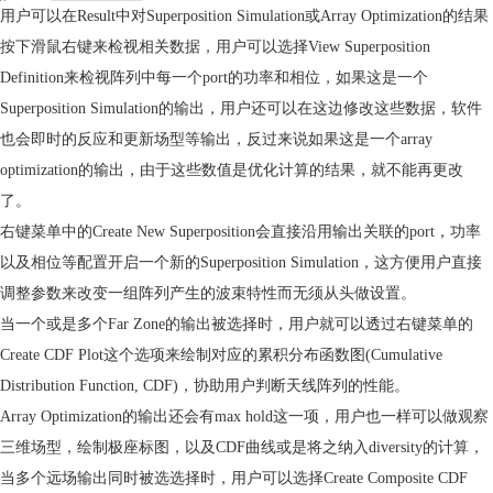
用户可以在
Result
中对
Superposition Simulation
或
Array Optimization
的结果
按下滑鼠右键来检视相关数据，用户可以选择
View Superposition
Definition
来检视阵列中每一个
port
的功率和相位，如果这是一个
Superposition Simulation
的输出，用户还可以在这边修改这些数据，
软件
也会即时的反应和更新场型等输出，反过来说如果这是一个
array
optimization
的输出，由于这些数值是优化计算的结果，就不能再更改
了。
右键
菜单
中的
Create New Superposition
会直接沿用输出关联的
port
，功率
以及相位等配置开启一个新的
Superposition Simulation
，这方便用户直接
调整参数来改变一组阵列产生的波束特性而无须从头做设置。
当一个或是多个
Far Zone
的输出被选择时，用户就可以透过右键
菜单
的
Create CDF Plot
这个选项来绘制对应的累积分布函数图
(Cumulative
Distribution Function, CDF)
，协助用户判断天线阵列的性能。
Array Optimization
的输出还会有
max hold
这一项，用户也一样可以做观察
三维场型，绘制极座标图，以及
CDF
曲线或是将之纳入
diversity
的计算，
当多个远场输出同时被选选择时，用户可以选择
Create Composite CDF