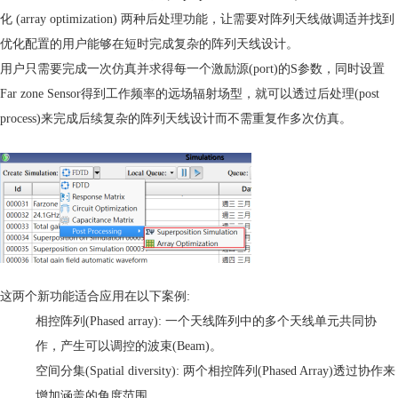
化
(array optimization)
两种后处理功能，让需要对阵列天线做调适并找到
优化配置的用户能够在短时完成复杂的阵列天线设计。
用户只需要完成一次
仿真
并求得每一个激励源
(port)
的
S
参数，同时设置
Far zone Sensor
得到工作频率的远场
辐射
场型，就可以透过后处理
(post
process)
来完成后续复杂的阵列天线设计而不需重复
作
多次
仿真
。
这两个新功能适合应用在以下案例
:
相控阵列
(Phased array):
一个天线阵列中的多个天线单元共同协
作，产生可以调控的波束
(Beam)
。
空间分集
(Spatial diversity):
两个相控阵列
(Phased Array)
透过协作来
增加涵盖的角度范围。