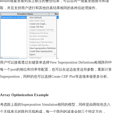
Results
视窗里看到加上标注的叠合结果，可以在同一视窗里面搜寻和读
取，并且
支持
用户进行和其他
仿真
结果相同的各种后处理操作。
用户可以接着透过右键
菜单
选择
View Superposition Definitions
检视阵列中
每一个
port
的相位和功率等配置，也可以在这边改变这些参数，重新计算
Superposition
，同样的也可以选择
Create CDF Plot
等选项来做更多分析。
Array Optimization Example
考虑跟上面的
Superposition Simulation
相同的模型，同样是由两组包含八
个天线单元的阵列天线构成，每一个阵列的波束会朝三个特定方向，