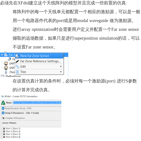
必须先在
XFdtd
建立这个天线阵列的模型并且完成一些前置的
仿真
:
将阵列中的每一个天线单元都配置一个相应的激励源，可以是一般
用一个电路器件代表的
port
或是用
modal waveguide
做为激励源。
进行
array optimization
时会需要用户定义并配置一个
Far zone sensor
撷取的远场数据，如果只是进行
superposition simulation
的话，可以
不设置
Far zone sensor
。
在设置
仿真
计算的条件时，必须对每一个激励源
(port)
进行
S
参数
的计算并完成
仿真
。