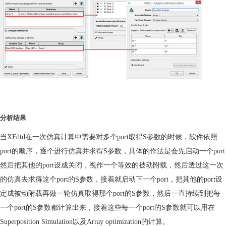
分析结果
当
XFdtd
在一次
仿真
计算中需要对多个
port
取得
S
参数的时候，
软件
依照
port
的顺序，逐个进行
仿真
并求得
S
参数，具体的作法是会先启动一个
port
然后把其他的
port
设成关闭，视作一个等
效
的被动附载，然后透过这一次
的
仿真
去求得这个
port
的
S
参数，接着就启动下一个
port
，把其他的
port
设
定成被动附载再做一轮
仿真
取得那个
port
的
S
参数，然后一直持续到把每
一个
port
的
S
参数都计算出来，接着这些每一个
port
的
S
参数就可以用在
Superposition Simulation
以及
Array optimization
的计算。