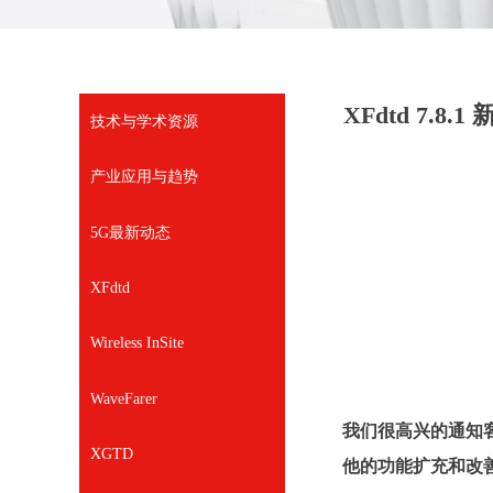
XFdtd 7.8.1
技术与学术资源
产业应用与趋势
5G最新动态
XFdtd
Wireless InSite
WaveFarer
我们很高兴的通知客
XGTD
他的功能扩充和改