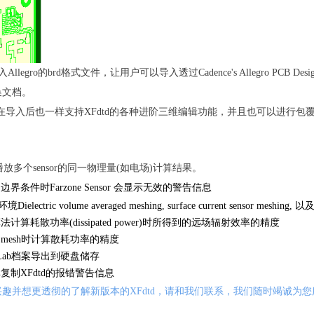
llegro的brd格式文件，让用户可以导入透过Cadence's Allegro PCB D
换文档。
在导入后也一样支持XFdtd的各种进阶三维编辑功能，并且也可以进行包覆(wr
放多个sensor的同一物理量(如电场)计算结果。
边界条件时Farzone Sensor 会显示无效的警告信息
Dielectric volume averaged meshing, surface current sensor m
计算耗散功率(dissipated power)时所得到的远场辐射效率的精度
 mesh时计算散耗功率的精度
i Lab档案导出到硬盘储存
复制XFdtd的报错警告信息
趣并想更透彻的了解新版本的XFdtd，请和我们联系，我们随时竭诚为您