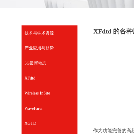
XFdtd 的各
技术与学术资源
产业应用与趋势
5G最新动态
XFdtd
Wireless InSite
WaveFarer
XGTD
作为功能完善的高频