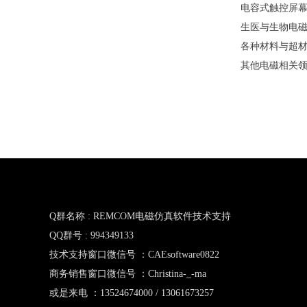
电容式触控屏
生医与生物电
各种材料与超
其他电磁相关
Q群名称 : REMCOM电磁仿真软件技术支持
QQ群号 : 994349133
技术支持窗口微信号 ：CAEsoftware0822
商务销售窗口微信号 ：Christina-_-ma
或是来电 ：13524674000 / 13061673257