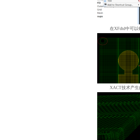
在
XFdtd
中可以
XACT技术产