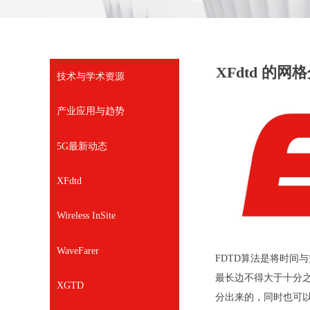
XFdtd 的
技术与学术资源
产业应用与趋势
5G最新动态
XFdtd
Wireless InSite
WaveFarer
FDTD算法是将时
最长边不得大于十分之
XGTD
分出来的，同时也可