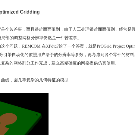
ptimized Gridding
置是个苦差事，而且很难面面俱到，由于人工处理很难面面俱到，经常是
hing)机能局部的调整网格分辨率仍然是一件苦差事。
题，REMCOM 在XFdtd7给了一个答案，就是PrOGrid Project Op
格剖分引擎自动化的依照用户给予的分辨率等参数，再考虑到各个零件的材
又复杂的网格剖分工作完成，建立高精确度的网格提供仿真使用。
，曲线，圆孔等复杂的几何特征的模型