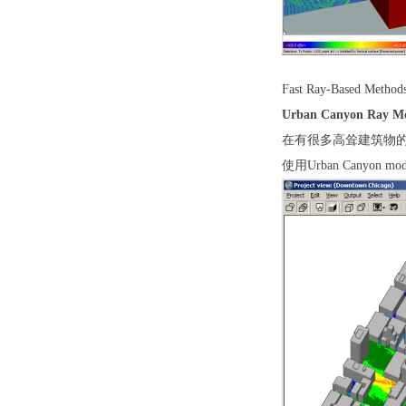
Fast Ray-Based Method
Urban Canyon Ray Mo
在有很多高耸建筑物
使用
Urban Canyon mod