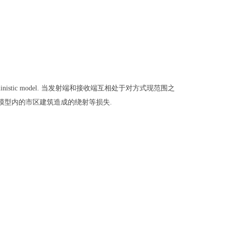
inistic model.
当发射端和接收端互相处于对方式现范围之
模型内的市区建筑造成的绕射等损失
.