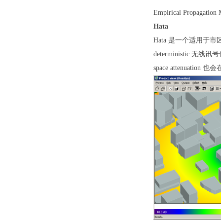
Empirical Propagation 
Hata
Hata
是一个适用于市
deterministic
无线讯号
space attenuation
也会