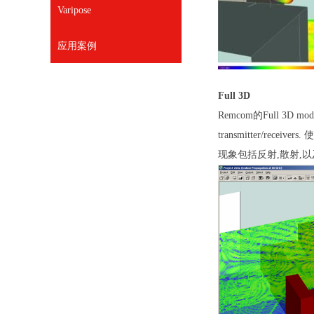
Varipose
应用案例
Full 3D
Remcom
的
Full 3D mo
transmitter/receivers.
使
现象包括
反射
,
散射
,
以