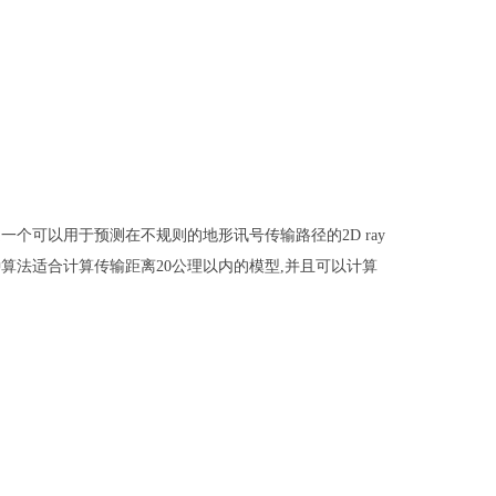
是一个可以用于预测在不规则的地形讯号传输路径的
2D ray
种算法适合计算传输距离
20
公理以内的模型
,
并且可以计算