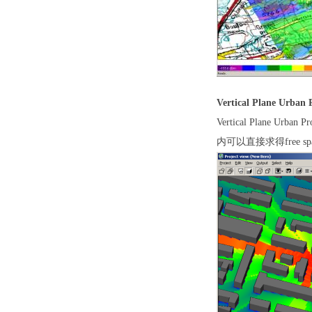
Vertical Plane Urban 
Vertical Plane Urban P
内可以直接求得
free sp