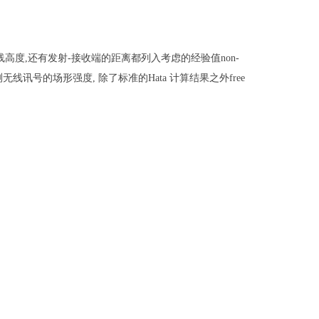
线高度
,
还
有发射
-
接收端的距离都列入考虑的经验值
non-
测无线讯号的场形强度
,
除了标准的
Hata
计算结果之外
free