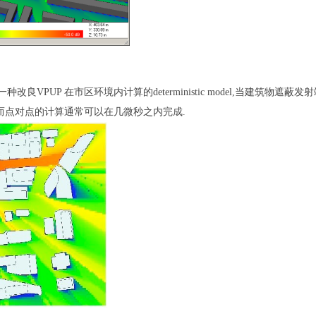
一种改良
VPUP
在市区环境内计算的
deterministic model,
当建筑物遮蔽发射
而点对点的计算通常可以在几微秒之内完成
.