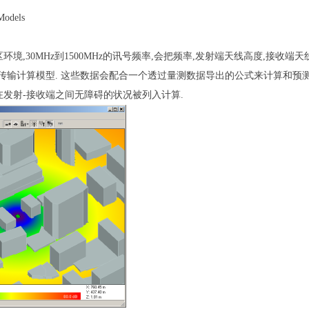
Models
区环境
,30MHz
到
1500MHz
的讯号频率
,
会把频率
,
发射端天线高度
,
接收端天
传输计算模型
.
这些数据会配合一个透过量测数据导出的公式来计算和预
在发射
-
接收端之间无障碍的状况被列入计算
.