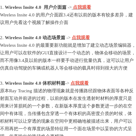
1.
Wireless Insite 4.0
用户介面篇
->
点我观看
Wireless Insite 4.0 的用户介面跟3.4还有以前的版本有较多差异，建
议用户先看这个视频了解操作介面
2.
Wireless Insite 4.0
动态场景篇
->
点我观看
Wireless Insite 4.0 的最重要新功能就是增加了建立动态场景编辑器，
让用户可以在软件的GUI直接设计一个动态的，物体会移动的场景，
而不用像3.4及以前的版本一样要手动进行批量仿真，这可以让用户
仿真自动驾驶的车辆或机器人等会移动的载具时得到很大的方便
3.
Wireless Insite 4.0
体积材料篇
->
点我观看
原本Ray Tracing 描述的物理现象就是传播路径跟物体表面等各种反
射面互动并前进的过程，以前的版本在发生透射时材料的厚度只是
用来计算损耗的一个参数，在新版本厚度这个参数更进一步的在空
间中有体现，当传播包含穿透一个有体积的高密度介质的时候，体
积材料可以让穿透的现象在空间中更精确地被描述出来，用户可以
不用再把一个有厚度的场景特征用一个面在场景中以妥协的方式呈