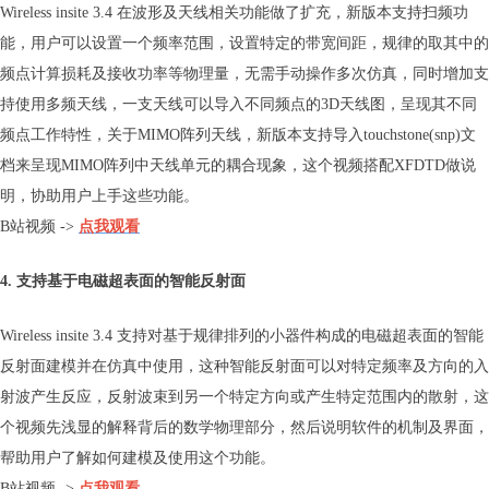
Wireless insite 3.4 在波形及天线相关功能做了扩充，新版本支持扫频功
能，用户可以设置一个频率范围，设置特定的带宽间距，规律的取其中的
频点计算损耗及接收功率等物理量，无需手动操作多次仿真，同时增加支
持使用多频天线，一支天线可以导入不同频点的3D天线图，呈现其不同
频点工作特性，关于MIMO阵列天线，新版本支持导入touchstone(snp)文
档来呈现MIMO阵列中天线单元的耦合现象，这个视频搭配XFDTD做说
明，协助用户上手这些功能。
B站视频 ->
点我观看
4. 支持基于电磁超表面的智能反射面
Wireless insite 3.4 支持对基于规律排列的小器件构成的电磁超表面的智能
反射面建模并在仿真中使用，这种智能反射面可以对特定频率及方向的入
射波产生反应，反射波束到另一个特定方向或产生特定范围内的散射，这
个视频先浅显的解释背后的数学物理部分，然后说明软件的机制及界面，
帮助用户了解如何建模及使用这个功能。
B站视频 ->
点我观看