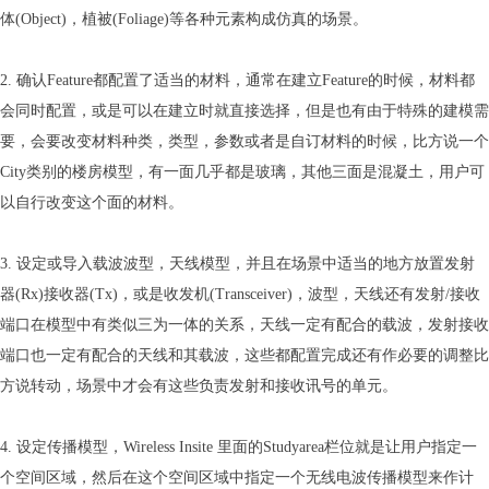
体(Object)，植被(Foliage)等各种元素构成仿真的场景。
2. 确认Feature都配置了适当的材料，通常在建立Feature的时候，材料都
会同时配置，或是可以在建立时就直接选择，但是也有由于特殊的建模需
要，会要改变材料种类，类型，参数或者是自订材料的时候，比方说一个
City类别的楼房模型，有一面几乎都是玻璃，其他三面是混凝土，用户可
以自行改变这个面的材料。
3. 设定或导入载波波型，天线模型，并且在场景中适当的地方放置发射
器(Rx)接收器(Tx)，或是收发机(Transceiver)，波型，天线还有发射/接收
端口在模型中有类似三为一体的关系，天线一定有配合的载波，发射接收
端口也一定有配合的天线和其载波，这些都配置完成还有作必要的调整比
方说转动，场景中才会有这些负责发射和接收讯号的单元。
4. 设定传播模型，Wireless Insite 里面的Studyarea栏位就是让用户指定一
个空间区域，然后在这个空间区域中指定一个无线电波传播模型来作计