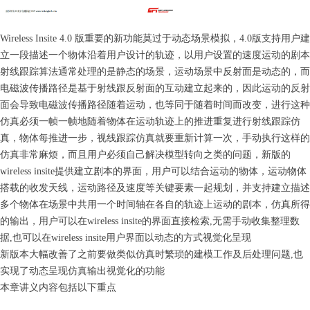
Wireless Insite 4.0 版重要的新功能莫过于动态场景模拟，4.0版支持用户建
立一段描述一个物体沿着用户设计的轨迹，以用户设置的速度运动的剧本
射线跟踪算法通常处理的是静态的场景，运动场景中反射面是动态的，而
电磁波传播路径是基于射线跟反射面的互动建立起来的，因此运动的反射
面会导致电磁波传播路径随着运动，也等同于随着时间而改变，进行这种
仿真必须一帧一帧地随着物体在运动轨迹上的推进重复进行射线跟踪仿
真，物体每推进一步，视线跟踪仿真就要重新计算一次，手动执行这样的
仿真非常麻烦，而且用户必须自己解决模型转向之类的问题，新版的
wireless insite提供建立剧本的界面，用户可以结合运动的物体，运动物体
搭载的收发天线，运动路径及速度等关键要素一起规划，并支持建立描述
多个物体在场景中共用一个时间轴在各自的轨迹上运动的剧本，仿真所得
的输出，用户可以在wireless insite的界面直接检索,无需手动收集整理数
据,也可以在wireless insite用户界面以动态的方式视觉化呈现
新版本大幅改善了之前要做类似仿真时繁琐的建模工作及后处理问题,也
实现了动态呈现仿真输出视觉化的功能
本章讲义内容包括以下重点