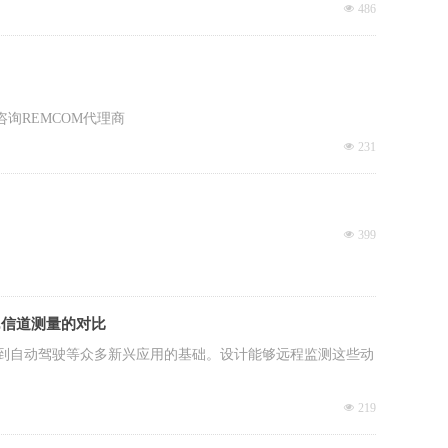
넶
486
，详情请咨询REMCOM代理商
넶
231
넶
399
z信道测量的对比
到自动驾驶等众多新兴应用的基础。设计能够远程监测这些动
넶
219