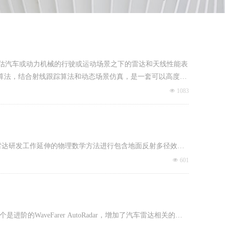
真和评估汽车或动力机械的行驶或运动场景之下的雷达和天线性能表
的算法，结合射线跟踪算法和动态场景仿真，是一套可以高度保
或是场景中其他物体或是建筑物反射的多径效应得到精确的结
넶
1083
法以及从汽车雷达研发工作延伸的物理数学方法进行包含地面反射多径效应
RCS计算方法以及都市环境无线电波传播分析方法构成了一个
넶
601
，也进一步增加了毫米波频段的计算精度。
，另一个是进阶的WaveFarer AutoRadar，增加了汽车雷达相关的仿