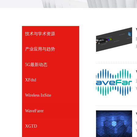
技术与学术资源
产业应用与趋势
5G最新动态
XFdtd
Wireless InSite
WaveFarer
XGTD